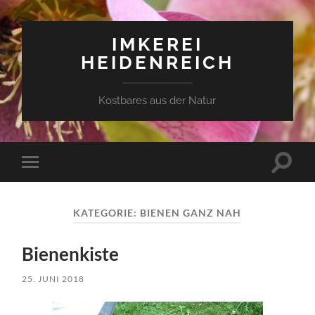
IMKEREI
HEIDENREICH
Kostbares aus der Natur
Suchfe
Mobile-
ein-/a
Menü
ein-/ausblenden
KATEGORIE:
BIENEN GANZ NAH
Bienenkiste
25. JUNI 2018