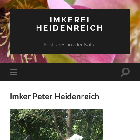
IMKEREI
HEIDENREICH
Kostbares aus der Natur
Suchfe
Mobile-
ein-/a
Menü
ein-/ausblenden
Imker Peter Heidenreich