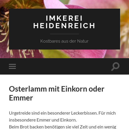
IMKEREI
HEIDENREICH
Kostbares aus der Natur
Suchfe
Mobile-
ein-/a
Menü
ein-/ausblenden
Osterlamm mit Einkorn oder
Emmer
Urgetreide sind ein besonderer Leckerbissen. Für mich
insbesondere Emmer und Einkorn.
Beim Brot backen benötigen sie viel Zeit und ein wenig