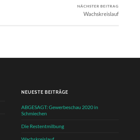
NÄCHSTER BEITRAG
Wachskreislauf
NEUESTE BEITRÄGE
ABGESAGT: Gewerbeschau 2020 in
Schmiechen
Die Restentmilbung
Wachskreislauf