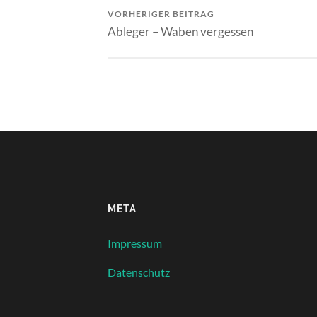
VORHERIGER BEITRAG
Ableger – Waben vergessen
META
Impressum
Datenschutz