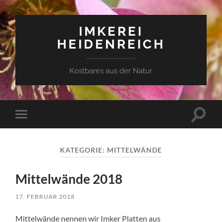
IMKEREI
HEIDENREICH
Kostbares aus der Natur
Suchfe
Mobile-
ein-/a
Menü
ein-/ausblenden
KATEGORIE:
MITTELWÄNDE
Mittelwände 2018
17. FEBRUAR 2018
Mittelwände nennen wir Imker Platten aus