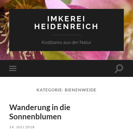
IMKEREI
HEIDENREICH
Kostbares aus der Natur
Suchfe
Mobile-
ein-/a
Menü
ein-/ausblenden
KATEGORIE:
BIENENWEIDE
Wanderung in die
Sonnenblumen
14. JULI 2018